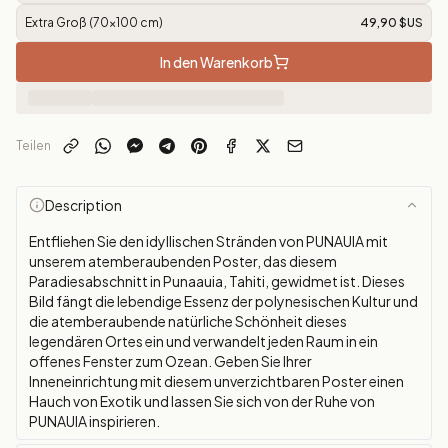
Extra Groß (70x100 cm)
49,90 $US
In den Warenkorb
Teilen
Description
Entfliehen Sie den idyllischen Stränden von PUNAUIA mit
unserem atemberaubenden Poster, das diesem
Paradiesabschnitt in Punaauia, Tahiti, gewidmet ist. Dieses
Bild fängt die lebendige Essenz der polynesischen Kultur und
die atemberaubende natürliche Schönheit dieses
legendären Ortes ein und verwandelt jeden Raum in ein
offenes Fenster zum Ozean. Geben Sie Ihrer
Inneneinrichtung mit diesem unverzichtbaren Poster einen
Hauch von Exotik und lassen Sie sich von der Ruhe von
PUNAUIA inspirieren.