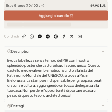
Extra Grande (70x100 cm)
49,90 $US
Aggiungi al carrello
Condividi
Description
Evoca la bellezza senza tempo del MIR con il nostro
splendido poster che cattura il suo fascino unico. Questo
castello medievale emblematico, iscritto alla lista del
Patrimonio Mondiale dell'UNESCO, si trova a Mir, in
Bielorussia. La stampa è indispensabile per gli appassionati
di storia e cultura, aggiungendo un tocco di eleganza alla
tua casa. Non perdere l'opportunità di portare a casa un
pezzo di questo tesoro architettonico!
Dettagli