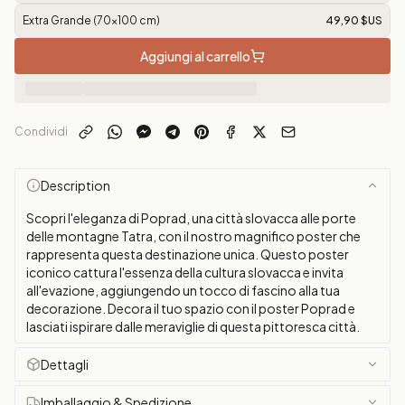
Extra Grande (70x100 cm)
49,90 $US
Aggiungi al carrello
Condividi
Description
Scopri l'eleganza di Poprad, una città slovacca alle porte
delle montagne Tatra, con il nostro magnifico poster che
rappresenta questa destinazione unica. Questo poster
iconico cattura l'essenza della cultura slovacca e invita
all'evazione, aggiungendo un tocco di fascino alla tua
decorazione. Decora il tuo spazio con il poster Poprad e
lasciati ispirare dalle meraviglie di questa pittoresca città.
Dettagli
Imballaggio & Spedizione