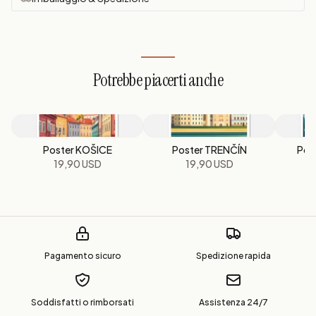
Potrebbe piacerti anche
Poster KOŠICE
Poster TRENČÍN
Pos
19,90 USD
19,90 USD
Pagamento sicuro
Spedizione rapida
Soddisfatti o rimborsati
Assistenza 24/7