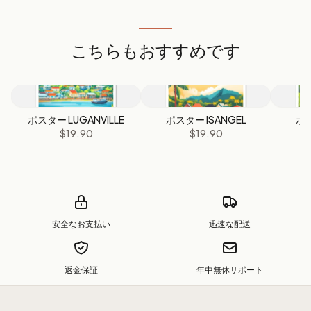
こちらもおすすめです
ポスター LUGANVILLE
ポスター ISANGEL
ポス
$19.90
$19.90
安全なお支払い
迅速な配送
返金保証
年中無休サポート