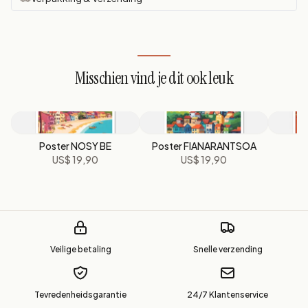
Misschien vind je dit ook leuk
Poster NOSY BE
Poster FIANARANTSOA
Po
US$ 19,90
US$ 19,90
Veilige betaling
Snelle verzending
Tevredenheidsgarantie
24/7 Klantenservice