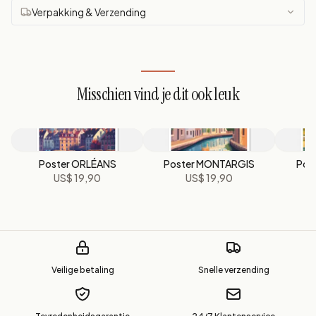
Verpakking & Verzending
Misschien vind je dit ook leuk
Poster ORLÉANS
Poster MONTARGIS
Pos
US$ 19,90
US$ 19,90
Veilige betaling
Snelle verzending