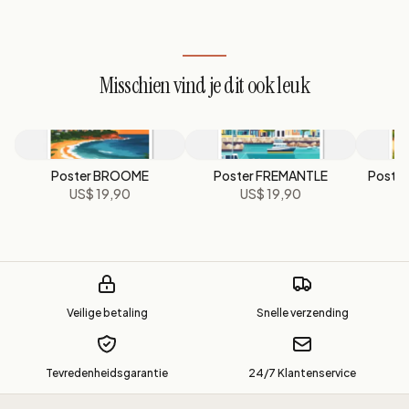
Misschien vind je dit ook leuk
Poster BROOME
Poster FREMANTLE
Poste
US$ 19,90
US$ 19,90
Veilige betaling
Snelle verzending
Tevredenheidsgarantie
24/7 Klantenservice