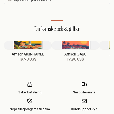
Du kanske också gillar
Affisch QUINHAMEL
Affisch GABÚ
Af
19,90 US$
19,90 US$
Säker betalning
Snabb leverans
Nöjd eller pengarna tillbaka
Kundsupport 7/7