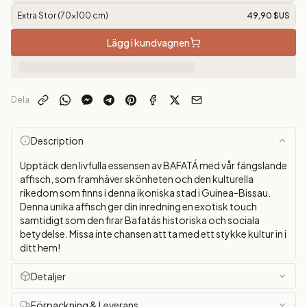
Extra Stor (70x100 cm)
49,90 $US
Lägg i kundvagnen
Dela
Description
Upptäck den livfulla essensen av BAFATÁ med vår fängslande
affisch, som framhäver skönheten och den kulturella
rikedom som finns i denna ikoniska stad i Guinea-Bissau.
Denna unika affisch ger din inredning en exotisk touch
samtidigt som den firar Bafatás historiska och sociala
betydelse. Missa inte chansen att ta med ett stykke kultur in i
ditt hem!
Detaljer
Förpackning & Leverans