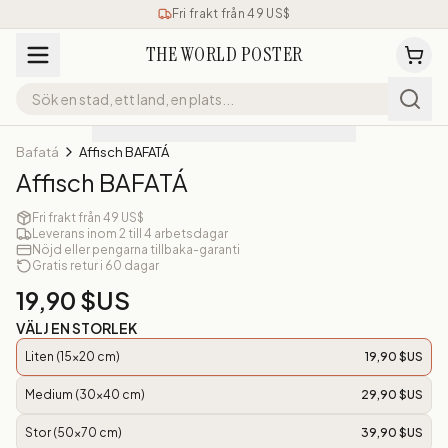
Fri frakt från 49 US$
THE WORLD POSTER
Bafatá
Affisch BAFATÁ
Affisch BAFATÁ
Fri frakt från 49 US$
Leverans inom 2 till 4 arbetsdagar
Nöjd eller pengarna tillbaka-garanti
Gratis retur i 60 dagar
19,90 $US
VÄLJ EN STORLEK
Liten (15x20 cm)
19,90 $US
Medium (30x40 cm)
29,90 $US
Stor (50x70 cm)
39,90 $US