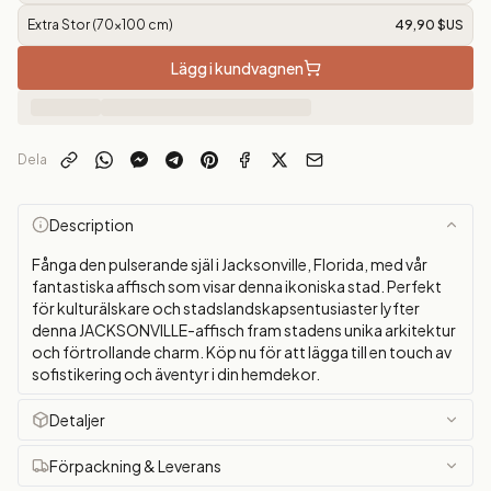
Extra Stor (70x100 cm)
49,90 $US
Lägg i kundvagnen
Dela
Description
Fånga den pulserande själ i Jacksonville, Florida, med vår
fantastiska affisch som visar denna ikoniska stad. Perfekt
för kulturälskare och stadslandskapsentusiaster lyfter
denna JACKSONVILLE-affisch fram stadens unika arkitektur
och förtrollande charm. Köp nu för att lägga till en touch av
sofistikering och äventyr i din hemdekor.
Detaljer
Förpackning & Leverans