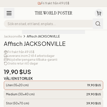
Fri frakt från 49 US$
THE WORLD POSTER
Jacksonville
Affisch JACKSONVILLE
Affisch JACKSONVILLE
Fri frakt från 49 US$
Leverans inom 2 till 4 arbetsdagar
Nöjd eller pengarna tillbaka-garanti
Gratis retur i 60 dagar
19,90 $US
VÄLJ EN STORLEK
Liten (15x20 cm)
19,90 $US
Medium (30x40 cm)
29,90 $US
Stor (50x70 cm)
39,90 $US