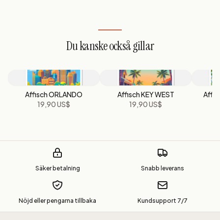
Du kanske också gillar
Affisch ORLANDO
Affisch KEY WEST
Affi
19,90 US$
19,90 US$
Säker betalning
Snabb leverans
Nöjd eller pengarna tillbaka
Kundsupport 7/7