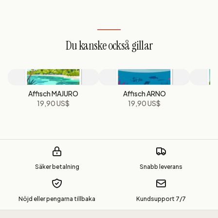
Du kanske också gillar
Affisch MAJURO
Affisch ARNO
A
19,90 US$
19,90 US$
Säker betalning
Snabb leverans
Nöjd eller pengarna tillbaka
Kundsupport 7/7