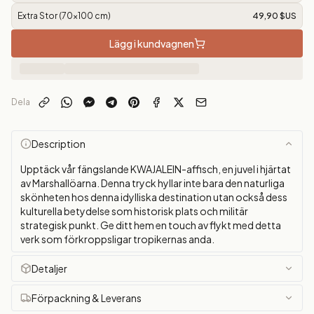
Extra Stor (70x100 cm)
49,90 $US
Lägg i kundvagnen
Dela
Description
Upptäck vår fängslande KWAJALEIN-affisch, en juvel i hjärtat
av Marshallöarna. Denna tryck hyllar inte bara den naturliga
skönheten hos denna idylliska destination utan också dess
kulturella betydelse som historisk plats och militär
strategisk punkt. Ge ditt hem en touch av flykt med detta
verk som förkroppsligar tropikernas anda.
Detaljer
Förpackning & Leverans