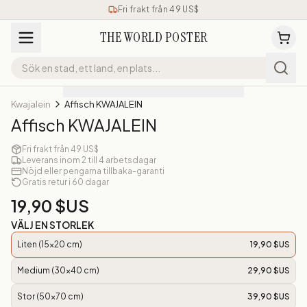
Fri frakt från 49 US$
THE WORLD POSTER
Kwajalein
Affisch KWAJALEIN
Affisch KWAJALEIN
Fri frakt från 49 US$
Leverans inom 2 till 4 arbetsdagar
Nöjd eller pengarna tillbaka-garanti
Gratis retur i 60 dagar
19,90 $US
VÄLJ EN STORLEK
Liten (15x20 cm)
19,90 $US
Medium (30x40 cm)
29,90 $US
Stor (50x70 cm)
39,90 $US