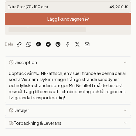
Extra Stor (70x100 cm)
49,90 $US
Lägg i kundvagnen
Dela
Description
Upptäck vår MUI NE-affisch, en visuell firande av denna pärla i
södra Vietnam. Dyk in i magin från gnistrande sanddyner
och idylliska stränder som gör Mui Ne till ett måste‑besökt
resmål. Lägg till denna affisch i din samling och låt regionens
livliga anda transportera dig!
Detaljer
Förpackning & Leverans