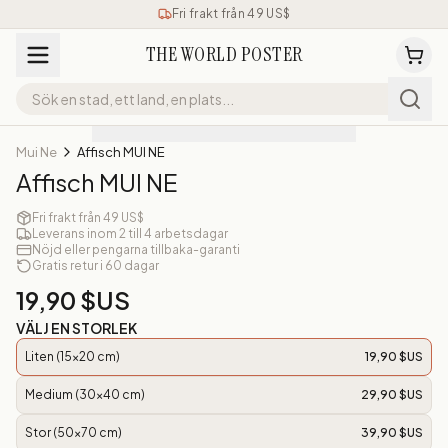
Fri frakt från 49 US$
THE WORLD POSTER
Mui Ne
Affisch MUI NE
Affisch MUI NE
Fri frakt från 49 US$
Leverans inom 2 till 4 arbetsdagar
Nöjd eller pengarna tillbaka-garanti
Gratis retur i 60 dagar
19,90 $US
VÄLJ EN STORLEK
Liten (15x20 cm)
19,90 $US
Medium (30x40 cm)
29,90 $US
Stor (50x70 cm)
39,90 $US