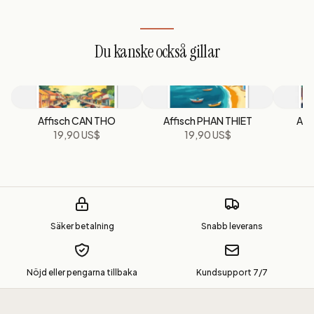
Du kanske också gillar
Affisch CAN THO
Affisch PHAN THIET
Aff
19,90 US$
19,90 US$
Säker betalning
Snabb leverans
Nöjd eller pengarna tillbaka
Kundsupport 7/7